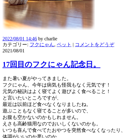
2022/08/01 14:46
by
charlie
カテゴリー:
フクにゃん
,
ペット
|
コメントをどうぞ
2021/08/01
17回目のフクにゃん記念日。
また暑い夏がやってきました。
フクにゃん、今年は病気も怪我もなく元気です！
元気の秘訣はよく寝てよく遊びよく食べること！
と言いたいところですが、
最近は以前ほど食べなくなりましたね。
遊ぶこともなく寝てることが多いので、
お腹も空かないのかもしれません。
えさも高齢猫用なのでおいしくないのかも。
いつも喜んで食べてたおやつを突然食べなくなったり、
体調がいいのか悪いのか、