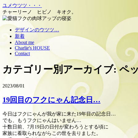
ユメウツツ・・・
チャーリーノ ヒビノ キオク。
コ
デザインのウツツ…
ン
新着
テ
About me
Charlie's HOUSE
ン
Contact
ツ
へ
カテゴリー別アーカイブ:
ペ
移
動
2023/08/01
19回目のフクにゃん記念日…
今日はフクにゃんが我が家に来た19年目の記念日…
でも、もうフクにゃんはいません…
十数日前、7月19日の日付が変わろうとする頃に
家族に看取られながらこの世を去りました。