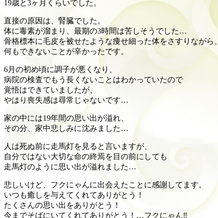
19歳と3ヶ月くらいでした。
直接の原因は、腎臓でした。
体に毒素が溜まり、最期の3時間は苦しそうでした…
骨格標本に毛皮を被せたような痩せ細った体をさすりながら
何もできないことが辛かったです。
6月の初め頃に調子が悪くなり、
病院の検査でもう長くないことはわかっていたので
覚悟はできていましたが、
やはり喪失感は尋常じゃないです…
家の中には19年間の思い出が溢れ、
その分、家中悲しみに沈みました…
人は死ぬ前に走馬灯を見ると言いますが、
自分ではない大切な命の終焉を目の前にしても
走馬灯のように思い出が溢れました…
悲しいけど、フクにゃんに出会えたことに感謝してます。
いつも癒しを与えてくれてありがとう！
たくさんの思い出をありがとう！
今までそばにいてくれてありがとう！…フクにゃん‼︎