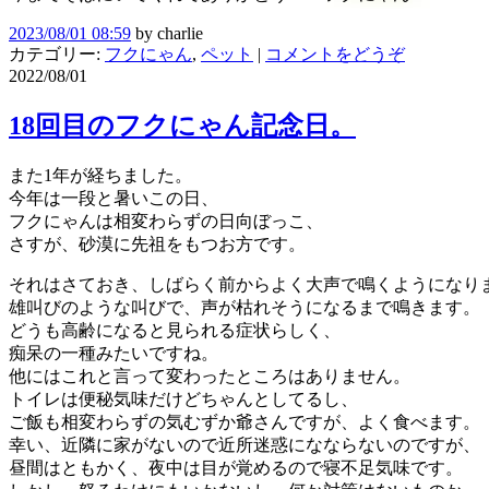
2023/08/01 08:59
by
charlie
カテゴリー:
フクにゃん
,
ペット
|
コメントをどうぞ
2022/08/01
18回目のフクにゃん記念日。
また1年が経ちました。
今年は一段と暑いこの日、
フクにゃんは相変わらずの日向ぼっこ、
さすが、砂漠に先祖をもつお方です。
それはさておき、しばらく前からよく大声で鳴くようになり
雄叫びのような叫びで、声が枯れそうになるまで鳴きます。
どうも高齢になると見られる症状らしく、
痴呆の一種みたいですね。
他にはこれと言って変わったところはありません。
トイレは便秘気味だけどちゃんとしてるし、
ご飯も相変わらずの気むずか爺さんですが、よく食べます。
幸い、近隣に家がないので近所迷惑になならないのですが、
昼間はともかく、夜中は目が覚めるので寝不足気味です。