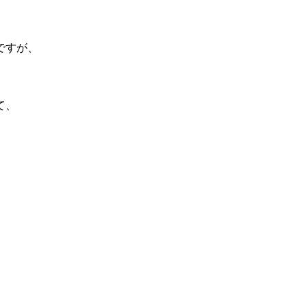
、
ですが、
。
て、