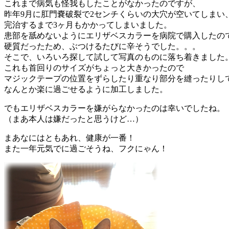
これまで病気も怪我もしたことがなかったのですが、
昨年9月に肛門嚢破裂で2センチくらいの大穴が空いてしまい
完治するまで3ヶ月もかかってしまいました。
患部を舐めないようにエリザベスカラーを病院で購入したの
硬質だったため、ぶつけるたびに辛そうでした。。。
そこで、いろいろ探して試して写真のものに落ち着きました
これも首回りのサイズがちょっと大きかったので
マジックテープの位置をずらしたり重なり部分を縫ったりし
なんとか楽に過ごせるように加工しました。
でもエリザベスカラーを嫌がらなかったのは幸いでしたね。
（まあ本人は嫌だったと思うけど…）
まあなにはともあれ、健康が一番！
また一年元気でに過ごそうね、フクにゃん！