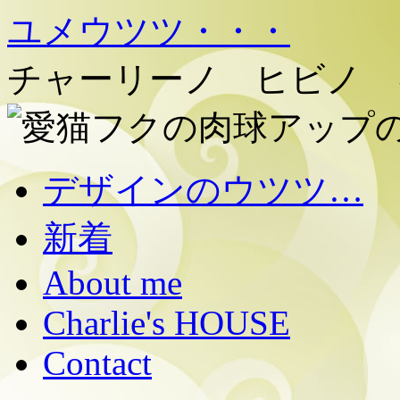
ユメウツツ・・・
チャーリーノ ヒビノ 
コ
デザインのウツツ…
ン
テ
新着
ン
ツ
へ
About me
移
動
Charlie's HOUSE
Contact