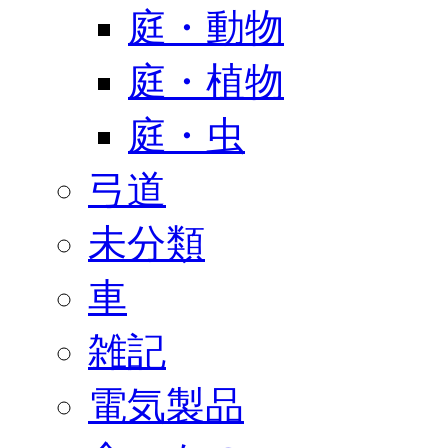
庭・動物
庭・植物
庭・虫
弓道
未分類
車
雑記
電気製品