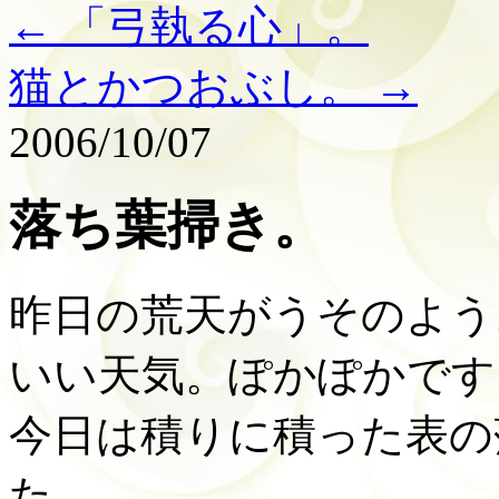
←
「弓執る心」。
猫とかつおぶし。
→
2006/10/07
落ち葉掃き。
昨日の荒天がうそのよう
いい天気。ぽかぽかです
今日は積りに積った表の
た。