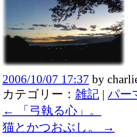
2006/10/07 17:37
by
charli
カテゴリー：
雑記
|
パー
←
「弓執る心」。
猫とかつおぶし。
→