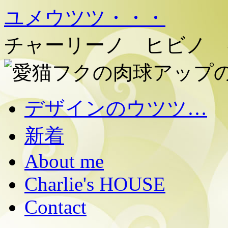
ユメウツツ・・・
チャーリーノ ヒビノ 
コ
デザインのウツツ…
ン
テ
新着
ン
ツ
へ
About me
移
動
Charlie's HOUSE
Contact