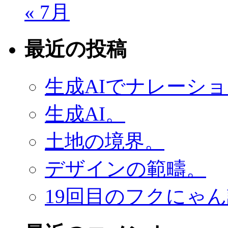
« 7月
最近の投稿
生成AIでナレーシ
生成AI。
土地の境界。
デザインの範疇。
19回目のフクにゃ