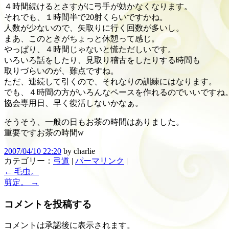
４時間続けるとさすがに弓手が効かなくなります。
それでも、１時間半で20射くらいですかね。
人数が少ないので、矢取りに行く回数が多いし。
まあ、このときがちょっと休憩って感じ。
やっぱり、４時間じゃないと慌ただしいです。
いろいろ話をしたり、見取り稽古をしたりする時間も
取りづらいのが、難点ですね。
ただ、連続して引くので、それなりの訓練にはなります。
でも、４時間の方がいろんなペースを作れるのでいいですね
協会専用日、早く復活しないかなぁ。
そうそう、一般の日もお茶の時間はありました。
重要ですお茶の時間w
2007/04/10 22:20
by
charlie
カテゴリー：
弓道
|
パーマリンク
|
←
毛虫。
剪定。
→
コメントを投稿する
コメントは承認後に表示されます。