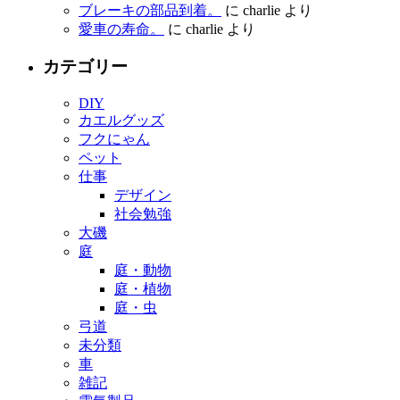
ブレーキの部品到着。
に
charlie
より
愛車の寿命。
に
charlie
より
カテゴリー
DIY
カエルグッズ
フクにゃん
ペット
仕事
デザイン
社会勉強
大磯
庭
庭・動物
庭・植物
庭・虫
弓道
未分類
車
雑記