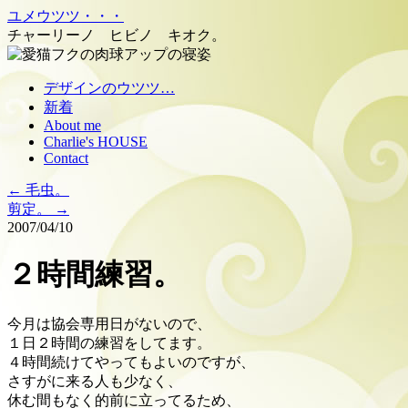
ユメウツツ・・・
チャーリーノ ヒビノ キオク。
コ
デザインのウツツ…
ン
新着
テ
About me
Charlie's HOUSE
ン
Contact
ツ
へ
←
毛虫。
移
剪定。
→
動
2007/04/10
２時間練習。
今月は協会専用日がないので、
１日２時間の練習をしてます。
４時間続けてやってもよいのですが、
さすがに来る人も少なく、
休む間もなく的前に立ってるため、