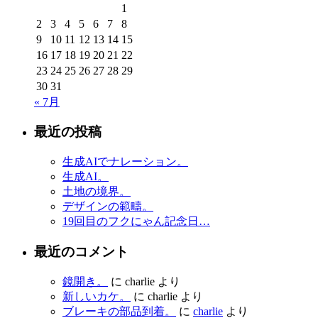
1
2
3
4
5
6
7
8
9
10
11
12
13
14
15
16
17
18
19
20
21
22
23
24
25
26
27
28
29
30
31
« 7月
最近の投稿
生成AIでナレーション。
生成AI。
土地の境界。
デザインの範疇。
19回目のフクにゃん記念日…
最近のコメント
鏡開き。
に
charlie
より
新しいカケ。
に
charlie
より
ブレーキの部品到着。
に
charlie
より